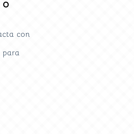
 o
acta con
para