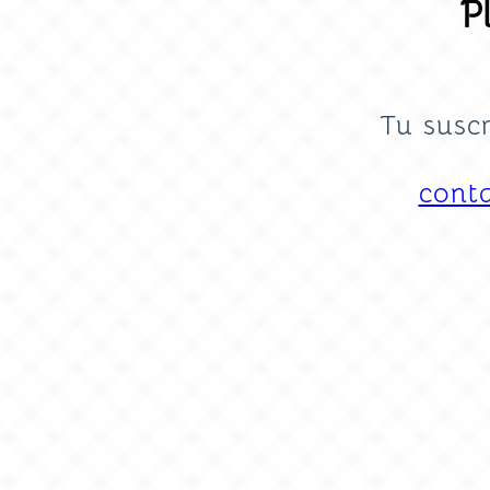
P
Tu susc
cont